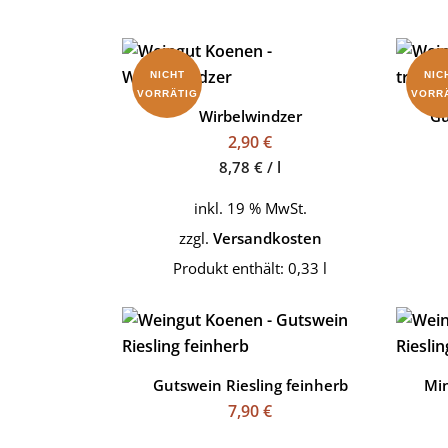
NICHT
NIC
VORRÄTIG
VORR
Wirbelwindzer
Gu
2,90
€
8,78
€
/
l
inkl. 19 % MwSt.
zzgl.
Versandkosten
Produkt enthält: 0,33
l
Gutswein Riesling feinherb
Min
7,90
€