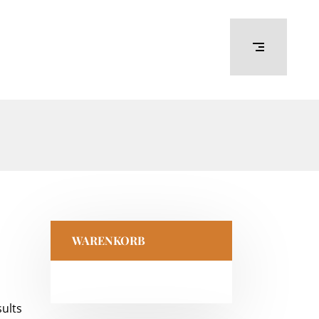
WARENKORB
sults